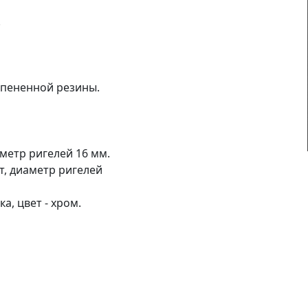
.
спененной резины.
метр ригелей 16 мм.
, диаметр ригелей
а, цвет - хром.