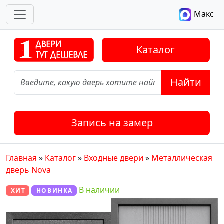
Макс
Каталог
Найти
Запись на замер
Главная
»
Каталог
»
Входные двери
»
Металлическая
дверь Nova
В наличии
ХИТ
НОВИНКА